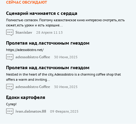
СЕЙЧАС ОБСУЖДАЮТ
Сценарий начинается с сердца
Полностью согласен. Поэтому казахстанское кино интересно смотреть, есть
сюжет, есть уроки и есть хорошие...
Stanislav
28 Апреля 11:13
Пролетая над ласточкиным гнездом
https://adessobistro.net/
adessobistro Coffee
30 Июня, 2025
Пролетая над ласточкиным гнездом
Nestled in the heart of the city, Adessobistro is a charming coffee shop that
offers a warm and inviting...
adessobistro Coffee
30 Июня, 2025
Едоки картофеля
Cупер!
ivan.dalmatov.88
09 Февраля, 2025