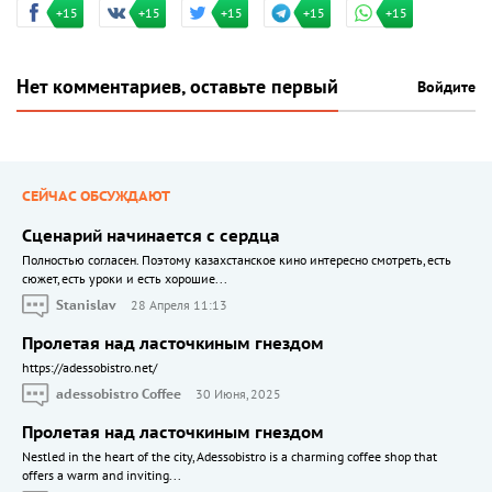
+15
+15
+15
+15
+15
Нет комментариев, оставьте первый
Войдите
СЕЙЧАС ОБСУЖДАЮТ
Сценарий начинается с сердца
Полностью согласен. Поэтому казахстанское кино интересно смотреть, есть
сюжет, есть уроки и есть хорошие...
Stanislav
28 Апреля 11:13
Пролетая над ласточкиным гнездом
https://adessobistro.net/
adessobistro Coffee
30 Июня, 2025
Пролетая над ласточкиным гнездом
Nestled in the heart of the city, Adessobistro is a charming coffee shop that
offers a warm and inviting...