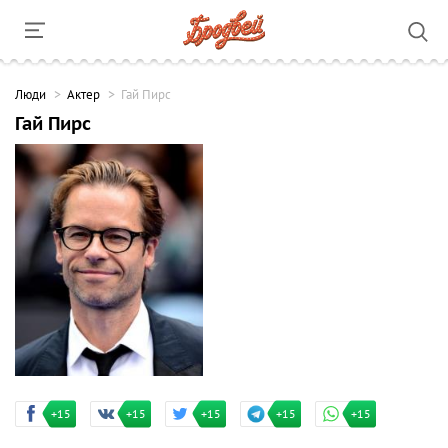
Люди
Актер
Гай Пирс
Гай Пирс
+15
+15
+15
+15
+15