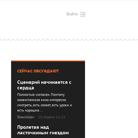
Войти
СЕЙЧАС ОБСУЖДАЮТ
Сценарий начинается с
сердца
Полностью согласен. Поэтому
казахстанское кино интересно
смотреть, есть сюжет, есть уроки и
есть хорошие...
Stanislav
28 Апреля 11:13
Пролетая над
ласточкиным гнездом