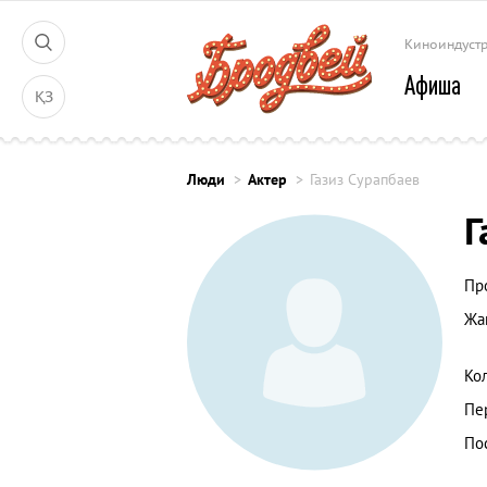
Киноиндуст
Афиша
ҚЗ
Люди
Актер
Газиз Сурапбаев
Г
Пр
Жа
Ко
Пе
По