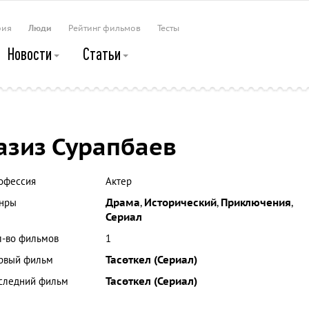
рия
Люди
Рейтинг фильмов
Тесты
Новости
Статьи
азиз Сурапбаев
офессия
Актер
нры
Драма
,
Исторический
,
Приключения
,
Сериал
л-во фильмов
1
рвый фильм
Тасөткел (Сериал)
следний фильм
Тасөткел (Сериал)