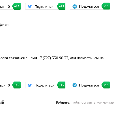
Поделиться
ться
0
Поделиться
+15
+15
+15
фия
1
ева связаться с нами +7 (727) 330 90 33, или написать нам на
Поделиться
ться
0
Поделиться
+15
+15
+15
ый
Войдите
, чтобы оставить коммента