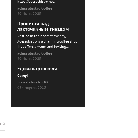
https://adessobistro.net/
adessobistro Coffee
30 Июня, 2025
Пролетая над
ласточкиным гнездом
Nestled in the heart of the city,
Adessobistro is a charming coffee shop
that offers a warm and inviting...
adessobistro Coffee
30 Июня, 2025
Едоки картофеля
Cупер!
ivan.dalmatov.88
09 Февраля, 2025
рий