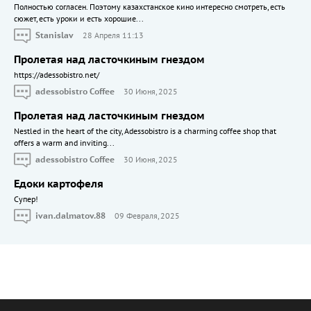
Полностью согласен. Поэтому казахстанское кино интересно смотреть, есть
сюжет, есть уроки и есть хорошие...
Stanislav
28 Апреля 11:13
Пролетая над ласточкиным гнездом
https://adessobistro.net/
adessobistro Coffee
30 Июня, 2025
Пролетая над ласточкиным гнездом
Nestled in the heart of the city, Adessobistro is a charming coffee shop that
offers a warm and inviting...
adessobistro Coffee
30 Июня, 2025
Едоки картофеля
Cупер!
ivan.dalmatov.88
09 Февраля, 2025