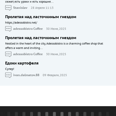
сюжет, есть уроки и есть хорошие...
Stanislav
28 Апреля 11:13
Пролетая над ласточкиным гнездом
https://adessobistro.net/
adessobistro Coffee
30 Июня, 2025
Пролетая над ласточкиным гнездом
Nestled in the heart of the city, Adessobistro is a charming coffee shop that
offers a warm and inviting...
adessobistro Coffee
30 Июня, 2025
Едоки картофеля
Cупер!
ivan.dalmatov.88
09 Февраля, 2025