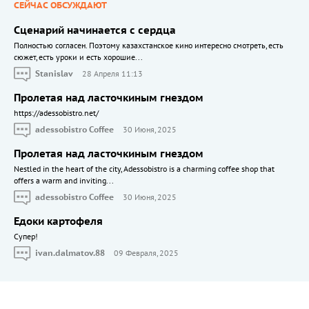
СЕЙЧАС ОБСУЖДАЮТ
Сценарий начинается с сердца
Полностью согласен. Поэтому казахстанское кино интересно смотреть, есть
сюжет, есть уроки и есть хорошие...
Stanislav
28 Апреля 11:13
Пролетая над ласточкиным гнездом
https://adessobistro.net/
adessobistro Coffee
30 Июня, 2025
Пролетая над ласточкиным гнездом
Nestled in the heart of the city, Adessobistro is a charming coffee shop that
offers a warm and inviting...
adessobistro Coffee
30 Июня, 2025
Едоки картофеля
Cупер!
ivan.dalmatov.88
09 Февраля, 2025