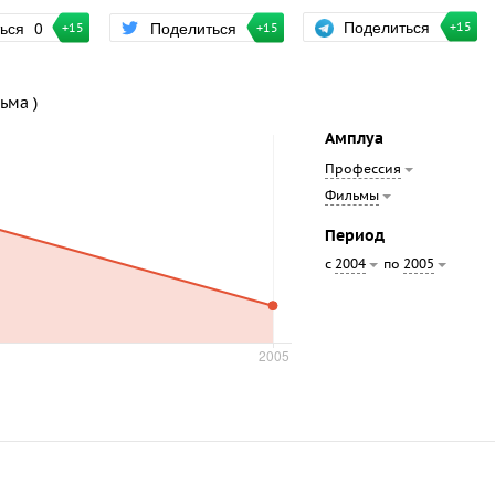
Поделиться
ться
0
Поделиться
+15
+15
+15
ьма )
Амплуа
Профессия
Фильмы
Период
с
по
2004
2005