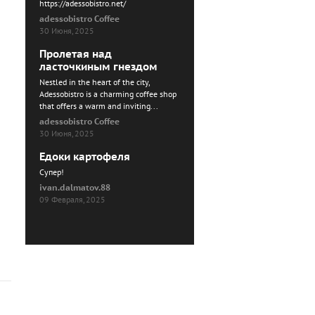
https://adessobistro.net/
adessobistro Coffee
30 Июня, 2025
Пролетая над
ласточкиным гнездом
Nestled in the heart of the city,
Adessobistro is a charming coffee shop
that offers a warm and inviting...
adessobistro Coffee
30 Июня, 2025
Едоки картофеля
Cупер!
ivan.dalmatov.88
09 Февраля, 2025