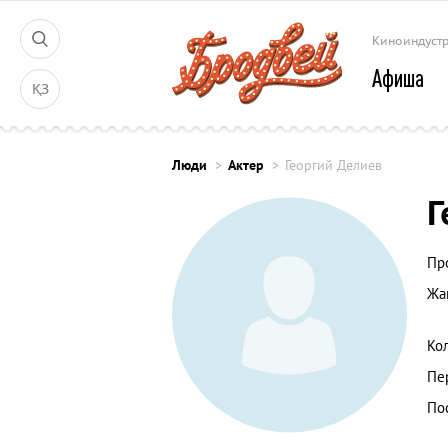
Киноиндуст
Афиша
ҚЗ
Люди
Актер
Георгий Делиев
Г
Пр
Жа
Ко
Пе
По