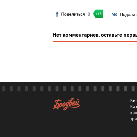
Поделиться
0
Подели
+15
Нет комментариев, оставьте перв
Кин
Каз
кин
зри