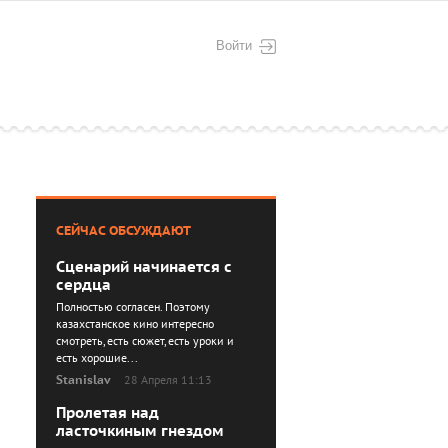
Войти
СЕЙЧАС ОБСУЖДАЮТ
Сценарий начинается с
сердца
Полностью согласен. Поэтому
казахстанское кино интересно
смотреть, есть сюжет, есть уроки и
есть хорошие...
Stanislav
28 Апреля 11:13
Пролетая над
ласточкиным гнездом