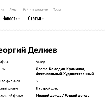
рия
Люди
Рейтинг фильмов
Тесты
Новости
Статьи
еоргий Делиев
офессия
Актер
нры
Драма
,
Комедия
,
Криминал
,
Фестивальный
,
Художественный
л-во фильмов
3
рвый фильм
Настройщик
следний фильм
Мелкий дождь / Редкий дождь