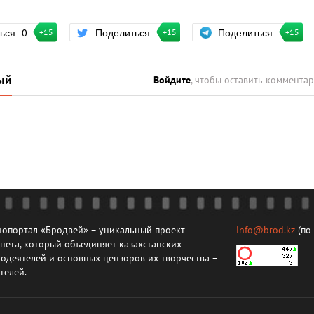
Поделиться
ться
0
Поделиться
+15
+15
+15
ый
Войдите
, чтобы оставить коммента
опортал «Бродвей» – уникальный проект
info@brod.kz
(по
нета, который объединяет казахстанских
одеятелей и основных цензоров их творчества –
телей.