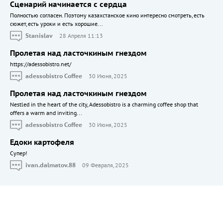
Сценарий начинается с сердца
Полностью согласен. Поэтому казахстанское кино интересно смотреть, есть
сюжет, есть уроки и есть хорошие...
Stanislav
28 Апреля 11:13
Пролетая над ласточкиным гнездом
https://adessobistro.net/
adessobistro Coffee
30 Июня, 2025
Пролетая над ласточкиным гнездом
Nestled in the heart of the city, Adessobistro is a charming coffee shop that
offers a warm and inviting...
adessobistro Coffee
30 Июня, 2025
Едоки картофеля
Cупер!
ivan.dalmatov.88
09 Февраля, 2025