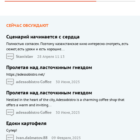
СЕЙЧАС ОБСУЖДАЮТ
Сценарий начинается с сердца
Полностью согласен. Поэтому казахстанское кино интересно смотреть, есть
сюжет, есть уроки и есть хорошие...
Stanislav
28 Апреля 11:13
Пролетая над ласточкиным гнездом
https://adessobistro.net/
adessobistro Coffee
30 Июня, 2025
Пролетая над ласточкиным гнездом
Nestled in the heart of the city, Adessobistro is a charming coffee shop that
offers a warm and inviting...
adessobistro Coffee
30 Июня, 2025
Едоки картофеля
Cупер!
ivan.dalmatov.88
09 Февраля, 2025