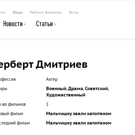
рия
Люди
Рейтинг фильмов
Тесты
Новости
Статьи
ерберт Дмитриев
офессия
Актер
нры
Военный
,
Драма
,
Советский
,
Художественный
л-во фильмов
1
рвый фильм
Мальчишку звали капитаном
следний фильм
Мальчишку звали капитаном