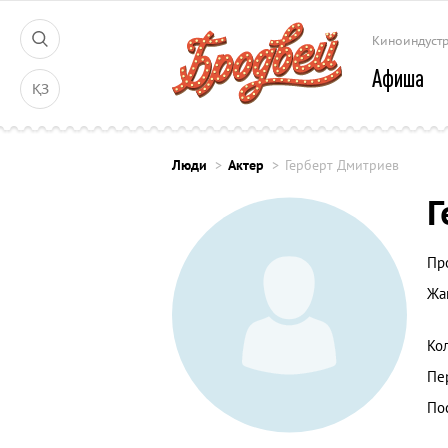
Киноиндуст
Афиша
ҚЗ
Люди
Актер
Герберт Дмитриев
Г
Пр
Жа
Ко
Пе
По