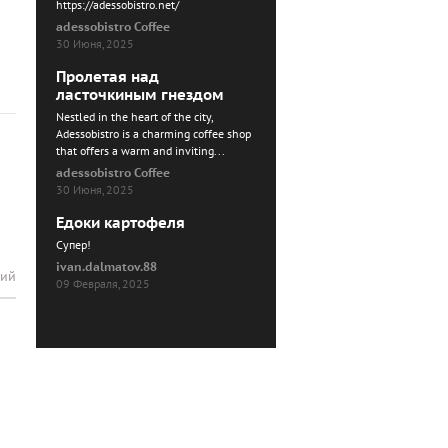
https://adessobistro.net/
adessobistro Coffee
30 Июня, 2025
Пролетая над
ласточкиным гнездом
Nestled in the heart of the city,
Adessobistro is a charming coffee shop
that offers a warm and inviting...
adessobistro Coffee
30 Июня, 2025
Едоки картофеля
Cупер!
ivan.dalmatov.88
рий
09 Февраля, 2025