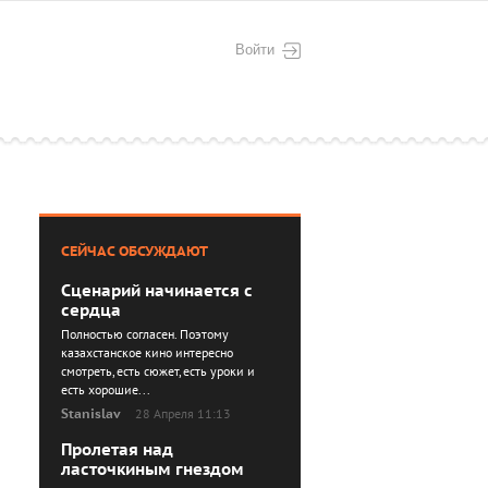
Войти
СЕЙЧАС ОБСУЖДАЮТ
Сценарий начинается с
сердца
Полностью согласен. Поэтому
казахстанское кино интересно
смотреть, есть сюжет, есть уроки и
есть хорошие...
Stanislav
28 Апреля 11:13
Пролетая над
ласточкиным гнездом