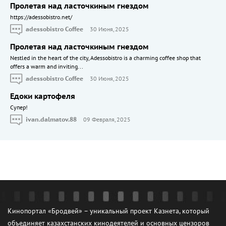
Пролетая над ласточкиным гнездом
https://adessobistro.net/
adessobistro Coffee
30 Июня, 2025
Пролетая над ласточкиным гнездом
Nestled in the heart of the city, Adessobistro is a charming coffee shop that
offers a warm and inviting...
adessobistro Coffee
30 Июня, 2025
Едоки картофеля
Cупер!
ivan.dalmatov.88
09 Февраля, 2025
Кинопортал «Бродвей» – уникальный проект Казнета, который
объединяет казахстанских кинодеятелей и основных цензоров