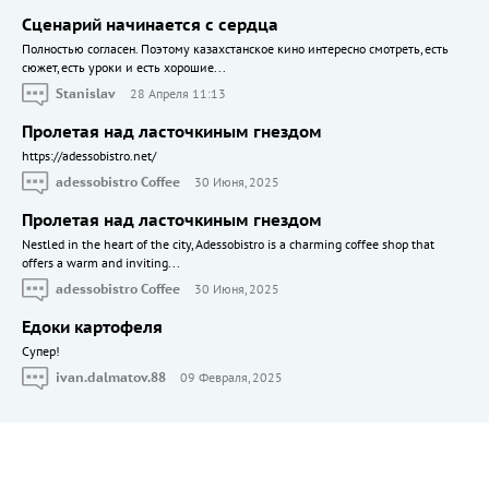
Сценарий начинается с сердца
Полностью согласен. Поэтому казахстанское кино интересно смотреть, есть
сюжет, есть уроки и есть хорошие...
Stanislav
28 Апреля 11:13
Пролетая над ласточкиным гнездом
https://adessobistro.net/
adessobistro Coffee
30 Июня, 2025
Пролетая над ласточкиным гнездом
Nestled in the heart of the city, Adessobistro is a charming coffee shop that
offers a warm and inviting...
adessobistro Coffee
30 Июня, 2025
Едоки картофеля
Cупер!
ivan.dalmatov.88
09 Февраля, 2025