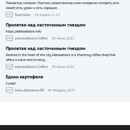
Полностью согласен. Поэтому казахстанское кино интересно смотреть, есть
сюжет, есть уроки и есть хорошие...
Stanislav
28 Апреля 11:13
Пролетая над ласточкиным гнездом
https://adessobistro.net/
adessobistro Coffee
30 Июня, 2025
Пролетая над ласточкиным гнездом
Nestled in the heart of the city, Adessobistro is a charming coffee shop that
offers a warm and inviting...
adessobistro Coffee
30 Июня, 2025
Едоки картофеля
Cупер!
ivan.dalmatov.88
09 Февраля, 2025