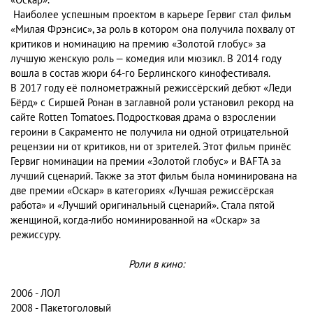
«Оскар».
Наиболее успешным проектом в карьере Гервиг стал фильм
«Милая Фрэнсис», за роль в котором она получила похвалу от
критиков и номинацию на премию «Золотой глобус» за
лучшую женскую роль — комедия или мюзикл. В 2014 году
вошла в состав жюри 64-го Берлинского кинофестиваля.
В 2017 году её полнометражный режиссёрский дебют «Леди
Бёрд» с Сиршей Ронан в заглавной роли установил рекорд на
сайте Rotten Tomatoes. Подростковая драма о взрослении
героини в Сакраменто не получила ни одной отрицательной
рецензии ни от критиков, ни от зрителей. Этот фильм принёс
Гервиг номинации на премии «Золотой глобус» и BAFTA за
лучший сценарий. Также за этот фильм была номинирована на
две премии «Оскар» в категориях «Лучшая режиссёрская
работа» и «Лучший оригинальный сценарий». Стала пятой
женщиной, когда-либо номинированной на «Оскар» за
режиссуру.
Роли в кино:
2006 - ЛОЛ
2008 - Пакетоголовый