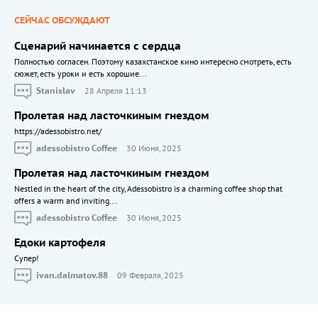
СЕЙЧАС ОБСУЖДАЮТ
Сценарий начинается с сердца
Полностью согласен. Поэтому казахстанское кино интересно смотреть, есть
сюжет, есть уроки и есть хорошие...
Stanislav
28 Апреля 11:13
Пролетая над ласточкиным гнездом
https://adessobistro.net/
adessobistro Coffee
30 Июня, 2025
Пролетая над ласточкиным гнездом
Nestled in the heart of the city, Adessobistro is a charming coffee shop that
offers a warm and inviting...
adessobistro Coffee
30 Июня, 2025
Едоки картофеля
Cупер!
ivan.dalmatov.88
09 Февраля, 2025