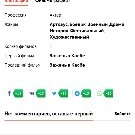
Биография
Фильмография
1
Профессия
Актер
Жанры
Артхаус
,
Боевик
,
Военный
,
Драма
,
История
,
Фестивальный
,
Художественный
Кол-во фильмов
1
Первый фильм
Зажечь в Касбе
Последний фильм
Зажечь в Касбе
+15
+15
+15
+15
+15
Нет комментариев, оставьте первый
Войдите