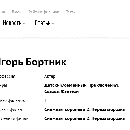
рия
Люди
Рейтинг фильмов
Тесты
Новости
Статьи
горь Бортник
офессия
Актер
нры
Детский/семейный
,
Приключения
,
Сказка
,
Фэнтези
л-во фильмов
1
рвый фильм
Снежная королева 2: Перезаморозка
следний фильм
Снежная королева 2: Перезаморозка