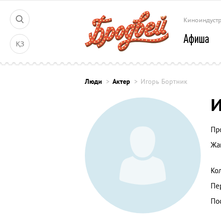
Киноиндуст
Афиша
ҚЗ
Люди
Актер
Игорь Бортник
И
Пр
Жа
Ко
Пе
По