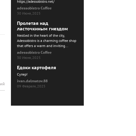
https://adessobistro.net/
adessobistro Coffee
30 Июня, 2025
Пролетая над
ласточкиным гнездом
Nestled in the heart of the city,
Adessobistro is a charming coffee shop
that offers a warm and inviting...
adessobistro Coffee
30 Июня, 2025
Едоки картофеля
Cупер!
ivan.dalmatov.88
рий
09 Февраля, 2025