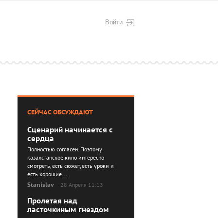
Войти
СЕЙЧАС ОБСУЖДАЮТ
Сценарий начинается с
сердца
Полностью согласен. Поэтому
казахстанское кино интересно
смотреть, есть сюжет, есть уроки и
есть хорошие...
Stanislav
28 Апреля 11:13
Пролетая над
ласточкиным гнездом