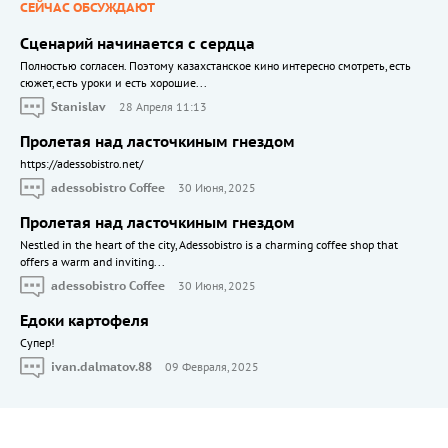
СЕЙЧАС ОБСУЖДАЮТ
Сценарий начинается с сердца
Полностью согласен. Поэтому казахстанское кино интересно смотреть, есть
сюжет, есть уроки и есть хорошие...
Stanislav
28 Апреля 11:13
Пролетая над ласточкиным гнездом
https://adessobistro.net/
adessobistro Coffee
30 Июня, 2025
Пролетая над ласточкиным гнездом
Nestled in the heart of the city, Adessobistro is a charming coffee shop that
offers a warm and inviting...
adessobistro Coffee
30 Июня, 2025
Едоки картофеля
Cупер!
ivan.dalmatov.88
09 Февраля, 2025