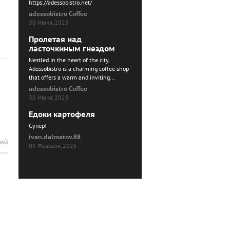
https://adessobistro.net/
adessobistro Coffee
30 Июня, 2025
Пролетая над
ласточкиным гнездом
Nestled in the heart of the city,
Adessobistro is a charming coffee shop
that offers a warm and inviting...
adessobistro Coffee
30 Июня, 2025
Едоки картофеля
Cупер!
ivan.dalmatov.88
рий
09 Февраля, 2025