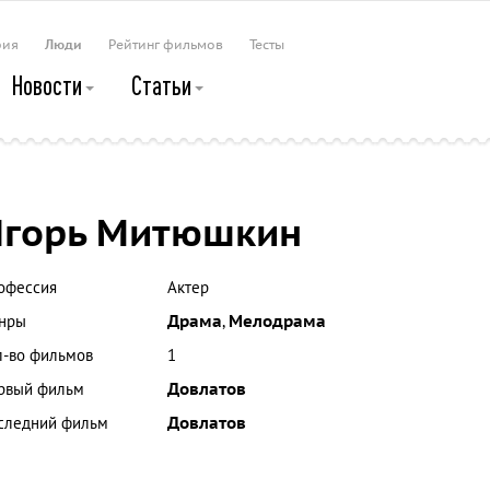
рия
Люди
Рейтинг фильмов
Тесты
Новости
Статьи
Игорь Митюшкин
офессия
Актер
нры
Драма
,
Мелодрама
л-во фильмов
1
рвый фильм
Довлатов
следний фильм
Довлатов