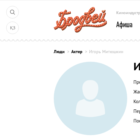
Киноиндуст
Афиша
ҚЗ
Люди
Актер
Игорь Митюшкин
Пр
Жа
Ко
Пе
По