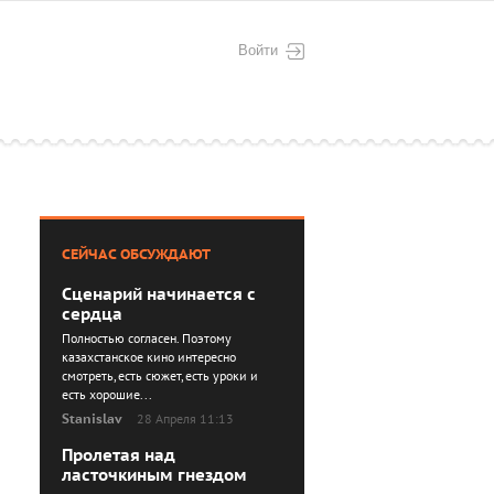
Войти
СЕЙЧАС ОБСУЖДАЮТ
Сценарий начинается с
сердца
Полностью согласен. Поэтому
казахстанское кино интересно
смотреть, есть сюжет, есть уроки и
есть хорошие...
Stanislav
28 Апреля 11:13
Пролетая над
ласточкиным гнездом