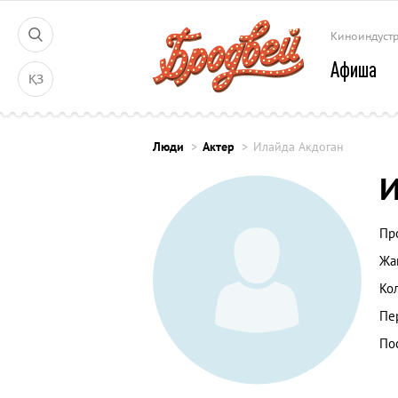
Киноиндуст
Афиша
ҚЗ
Люди
Актер
Илайда Акдоган
И
Пр
Жа
Ко
Пе
По