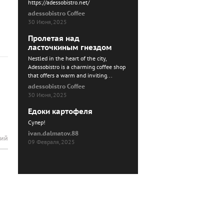
https://adessobistro.net/
adessobistro Coffee
30 Июня, 2025
Пролетая над
ласточкиным гнездом
Nestled in the heart of the city,
Adessobistro is a charming coffee shop
that offers a warm and inviting...
adessobistro Coffee
30 Июня, 2025
Едоки картофеля
Cупер!
ivan.dalmatov.88
рий
09 Февраля, 2025