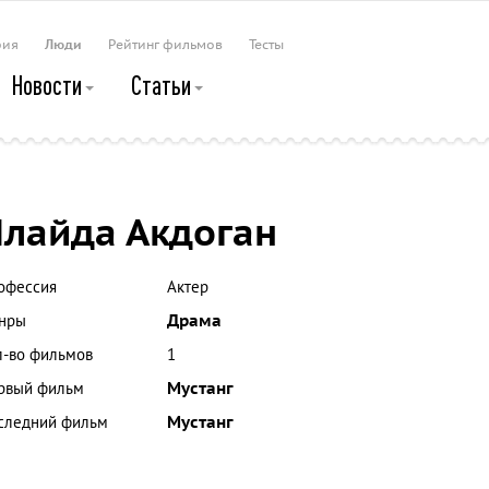
рия
Люди
Рейтинг фильмов
Тесты
Новости
Статьи
лайда Акдоган
офессия
Актер
нры
Драма
л-во фильмов
1
рвый фильм
Мустанг
следний фильм
Мустанг