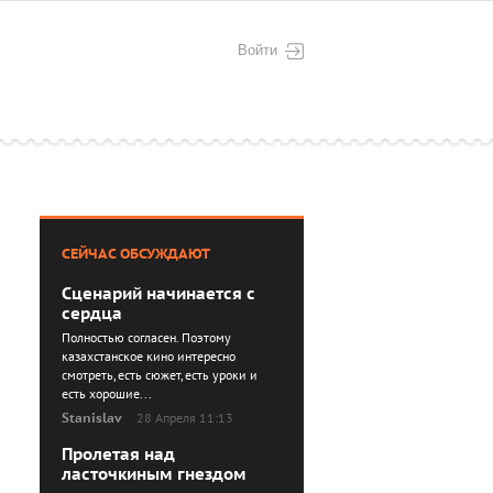
Войти
СЕЙЧАС ОБСУЖДАЮТ
Сценарий начинается с
сердца
Полностью согласен. Поэтому
казахстанское кино интересно
смотреть, есть сюжет, есть уроки и
есть хорошие...
Stanislav
28 Апреля 11:13
Пролетая над
ласточкиным гнездом