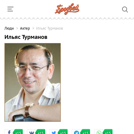
Люди
Актер
Ильяс Турманов
Ильяс Турманов
+15
+15
+15
+15
+15