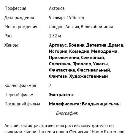
Профессия
Актриса
Дата рождения
9 января 1956 год
Место рождения
Лондон, Англия, Великобритания
Рост
1.52 м
Жанры
Артхаус
,
Боевик
,
Детектив
,
Драма
,
История
,
Комедия
,
Мелодрама
,
Приключения
,
Семейный
,
Спектакль
,
Триллер
,
Ужасы
,
Фантастика
,
Фестивальный
,
Фэнтези
,
Художественный
Кол-во фильмов
7
Первый фильм
Экстрасенс
Последний фильм
Малефисента: Владычица тьмы
Биография:
Английская актриса, известная российскому зрителю по
фильмам «Гарри Поттер и орден Феникса» ( Harr y P otter and