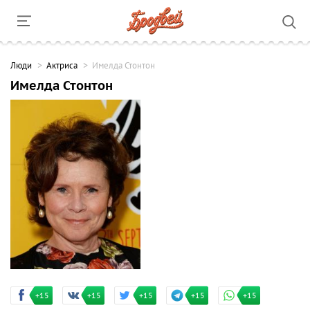
Люди
Актриса
Имелда Стонтон
Имелда Стонтон
+15
+15
+15
+15
+15