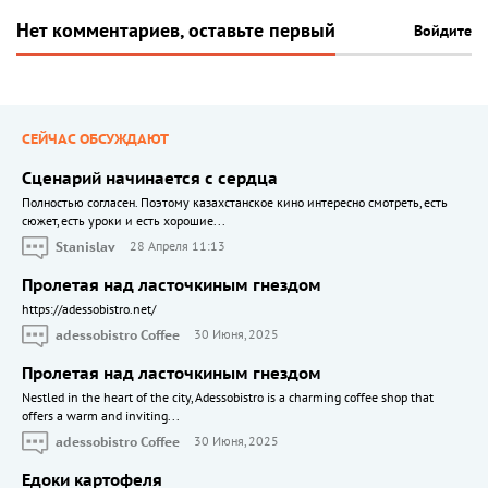
Нет комментариев, оставьте первый
Войдите
СЕЙЧАС ОБСУЖДАЮТ
Сценарий начинается с сердца
Полностью согласен. Поэтому казахстанское кино интересно смотреть, есть
сюжет, есть уроки и есть хорошие...
Stanislav
28 Апреля 11:13
Пролетая над ласточкиным гнездом
https://adessobistro.net/
adessobistro Coffee
30 Июня, 2025
Пролетая над ласточкиным гнездом
Nestled in the heart of the city, Adessobistro is a charming coffee shop that
offers a warm and inviting...
adessobistro Coffee
30 Июня, 2025
Едоки картофеля