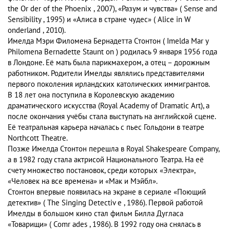
the Or der of the Phoenix , 2007), «Разум и чувства» ( Sense and
Sensibility , 1995) и «Алиса в стране чудес» ( Alice in W
onderland , 2010).
Имелда Мэри Филомена Бернадетта Стонтон ( Imelda Mar y
Philomena Bernadette Staunt on ) родилась 9 января 1956 года
в Лондоне. Её мать была парикмахером, а отец – дорожным
работником. Родители Имелды являлись представителями
первого поколения ирландских католических иммигрантов.
В 18 лет она поступила в Королевскую академию
драматического искусства (Royal Academy of Dramatic Art), а
после окончания учёбы стала выступать на английской сцене.
Её театральная карьера началась с пьес Гольдони в театре
Northcott Theatre.
Позже Имелда Стонтон перешла в Royal Shakespeare Company,
а в 1982 году стала актрисой Национального Театра. На её
счету множество постановок, среди которых «Электра»,
«Человек на все времена» и «Мак и Мэйбл».
Стонтон впервые появилась на экране в сериале «Поющий
детектив» ( The Singing Detectiv e , 1986). Первой работой
Имелды в большом кино стал фильм Билла Дугласа
«Товарищи» ( Comr ades , 1986). В 1992 году она снялась в