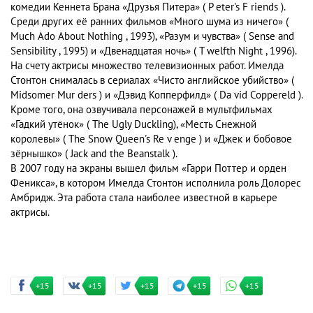
комедии Кеннета Брана «Друзья Питера» ( P eter's F riends ).
Среди других её ранних фильмов «Много шума из ничего» (
Much Ado About Nothing , 1993), «Разум и чувства» ( Sense and
Sensibility , 1995) и «Двенадцатая ночь» ( T welfth Night , 1996).
На счету актрисы множество телевизионных работ. Имелда
Стонтон снималась в сериалах «Чисто английское убийство» (
Midsomer Mur ders ) и «Дэвид Копперфилд» ( Da vid Coppereld ).
Кроме того, она озвучивала персонажей в мультфильмах
«Гадкий утёнок» ( The Ugly Duckling), «Месть Снежной
королевы» ( The Snow Queen's Re v enge ) и «Джек и бобовое
зёрнышко» ( Jack and the Beanstalk ).
В 2007 году на экраны вышел фильм «Гарри Поттер и орден
Феникса», в котором Имелда Стонтон исполнила роль Долорес
Амбридж. Эта работа стала наиболее известной в карьере
актрисы.
+15
+15
+15
+15
+15