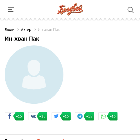
Люди
Актер
Ин-хван Пак
Ин-хван Пак
+15
+15
+15
+15
+15