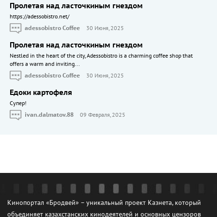
Пролетая над ласточкиным гнездом
https://adessobistro.net/
adessobistro Coffee
30 Июня, 2025
Пролетая над ласточкиным гнездом
Nestled in the heart of the city, Adessobistro is a charming coffee shop that
offers a warm and inviting...
adessobistro Coffee
30 Июня, 2025
Едоки картофеля
Cупер!
ivan.dalmatov.88
09 Февраля, 2025
Кинопортал «Бродвей» – уникальный проект Казнета, который
объединяет казахстанских кинодеятелей и основных цензоров