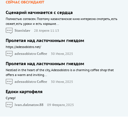
СЕЙЧАС ОБСУЖДАЮТ
Сценарий начинается с сердца
Полностью согласен. Поэтому казахстанское кино интересно смотреть, есть
сюжет, есть уроки и есть хорошие...
Stanislav
28 Апреля 11:13
Пролетая над ласточкиным гнездом
https://adessobistro.net/
adessobistro Coffee
30 Июня, 2025
Пролетая над ласточкиным гнездом
Nestled in the heart of the city, Adessobistro is a charming coffee shop that
offers a warm and inviting...
adessobistro Coffee
30 Июня, 2025
Едоки картофеля
Cупер!
ivan.dalmatov.88
09 Февраля, 2025