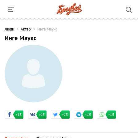
Люди
Актер
Инге Маукс
Инге Маукс
+15
+15
+15
+15
+15