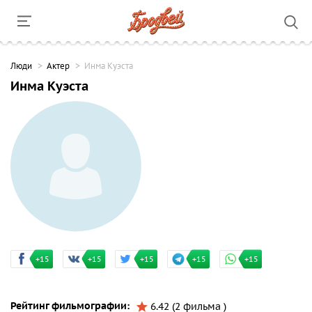
Люди
Актер
Инма Куэста
Инма Куэста
+15
+15
+15
+15
+15
Рейтинг фильмографии:
6.42 (2 фильма )