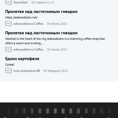
Stanislav
28 Апреля 11:13
Пролетая над ласточкиным гнездом
https://adessobistro.net/
adessobistro Coffee
30 Июня, 2025
Пролетая над ласточкиным гнездом
Nestled in the heart of the city, Adessobistro is a charming coffee shop that
offers a warm and inviting...
adessobistro Coffee
30 Июня, 2025
Едоки картофеля
Cупер!
ivan.dalmatov.88
09 Февраля, 2025