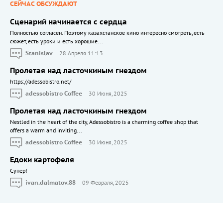
СЕЙЧАС ОБСУЖДАЮТ
Сценарий начинается с сердца
Полностью согласен. Поэтому казахстанское кино интересно смотреть, есть
сюжет, есть уроки и есть хорошие...
Stanislav
28 Апреля 11:13
Пролетая над ласточкиным гнездом
https://adessobistro.net/
adessobistro Coffee
30 Июня, 2025
Пролетая над ласточкиным гнездом
Nestled in the heart of the city, Adessobistro is a charming coffee shop that
offers a warm and inviting...
adessobistro Coffee
30 Июня, 2025
Едоки картофеля
Cупер!
ivan.dalmatov.88
09 Февраля, 2025