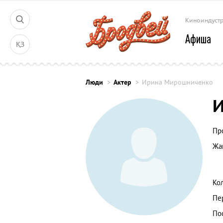
Киноиндуст
Афиша
ҚЗ
Люди
Актер
Ирина Мирошниченко
Пр
Жа
Ко
Пе
По