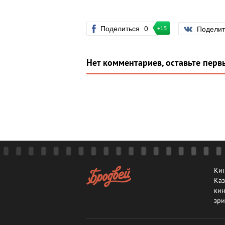
Поделиться
0
Подели
+15
Нет комментариев, оставьте перв
Кин
Каз
кин
зри