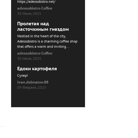
https://adessobistro.net/
adessobistro Coffee
30 Июня, 2025
Пролетая над
ласточкиным гнездом
Nestled in the heart of the city,
Adessobistro is a charming coffee shop
that offers a warm and inviting...
adessobistro Coffee
30 Июня, 2025
Едоки картофеля
Cупер!
ivan.dalmatov.88
09 Февраля, 2025