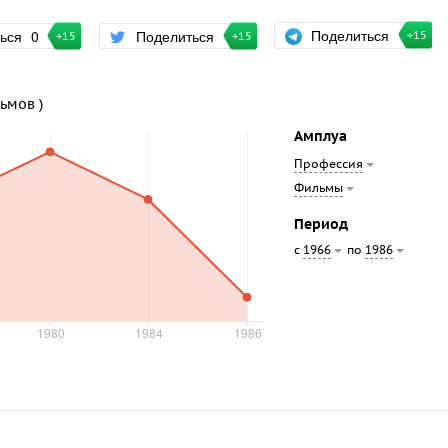
Поделиться
ться
0
Поделиться
+15
+15
+15
льмов )
Амплуа
Профессия
Фильмы
Период
с
по
1966
1986