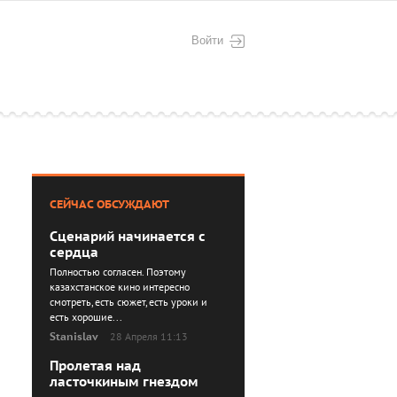
Войти
СЕЙЧАС ОБСУЖДАЮТ
Сценарий начинается с
сердца
Полностью согласен. Поэтому
казахстанское кино интересно
смотреть, есть сюжет, есть уроки и
есть хорошие...
Stanislav
28 Апреля 11:13
Пролетая над
ласточкиным гнездом