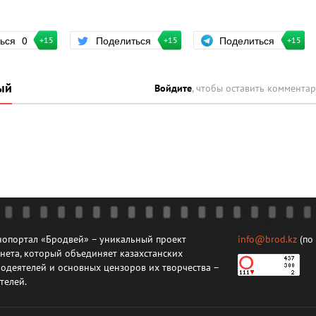
Поделиться
ться
0
Поделиться
+15
+15
+15
ый
Войдите
, чтобы оставить коммента
опортал «Бродвей» – уникальный проект
info@brod.kz
(по
нета, который объединяет казахстанских
одеятелей и основных цензоров их творчества –
телей.