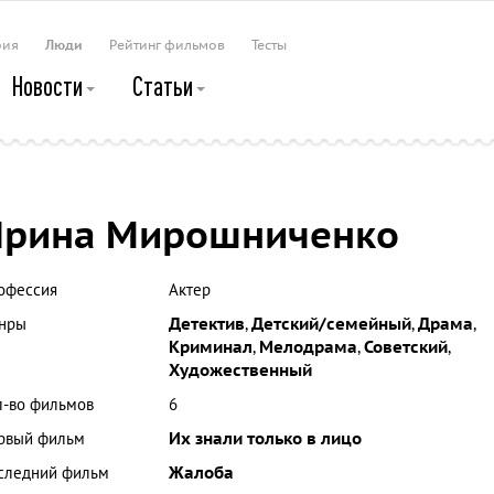
рия
Люди
Рейтинг фильмов
Тесты
Новости
Статьи
Ирина Мирошниченко
офессия
Актер
нры
Детектив
,
Детский/семейный
,
Драма
,
Криминал
,
Мелодрама
,
Советский
,
Художественный
л-во фильмов
6
рвый фильм
Их знали только в лицо
следний фильм
Жалоба