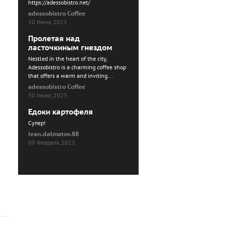
https://adessobistro.net/
adessobistro Coffee
30 Июня, 2025
Пролетая над
ласточкиным гнездом
Nestled in the heart of the city,
Adessobistro is a charming coffee shop
that offers a warm and inviting...
adessobistro Coffee
30 Июня, 2025
Едоки картофеля
Cупер!
ivan.dalmatov.88
09 Февраля, 2025