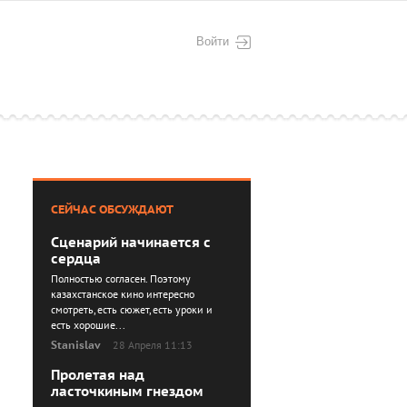
Войти
СЕЙЧАС ОБСУЖДАЮТ
Сценарий начинается с
сердца
Полностью согласен. Поэтому
казахстанское кино интересно
смотреть, есть сюжет, есть уроки и
есть хорошие...
Stanislav
28 Апреля 11:13
Пролетая над
ласточкиным гнездом