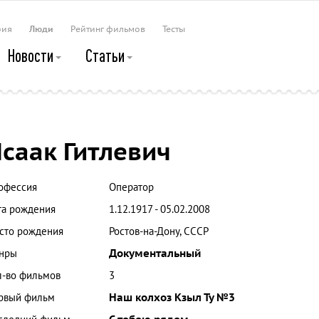
рия
Люди
Рейтинг фильмов
Тесты
Новости
Статьи
саак Гитлевич
офессия
Оператор
та рождения
1.12.1917 - 05.02.2008
сто рождения
Ростов-на-Дону, СССР
нры
Документальный
л-во фильмов
3
рвый фильм
Наш колхоз Кзыл Ту №3