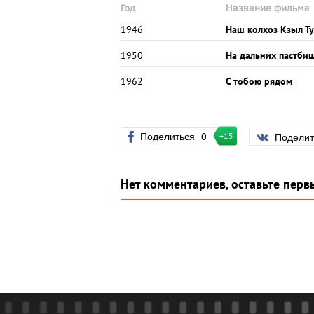
Год
Название фильма
1946
Наш колхоз Кзыл Т
1950
На дальних пастби
1962
С тобою рядом
Поделиться
0
Подели
+15
Нет комментариев, оставьте перв