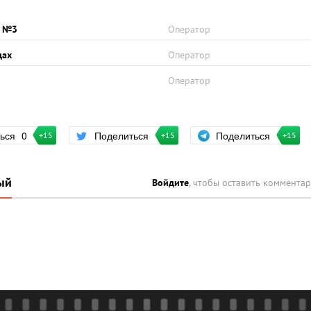
у №3
Оператор
щах
Оператор
Оператор
Поделиться
ться
0
Поделиться
+15
+15
+15
ый
Войдите
, чтобы оставить коммента