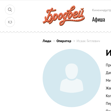
Киноиндуст
Афиша
ҚЗ
Люди
Оператор
Исаак Гитлевич
И
Пр
Да
Ме
Жа
Ко
Пе