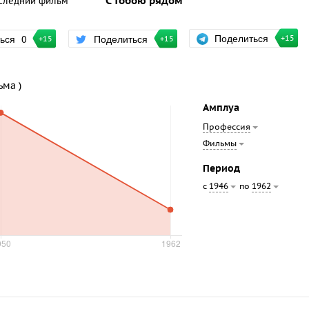
следний фильм
С тобою рядом
Поделиться
ться
0
Поделиться
+15
+15
+15
ьма )
Амплуа
Профессия
Фильмы
Период
с
по
1946
1962