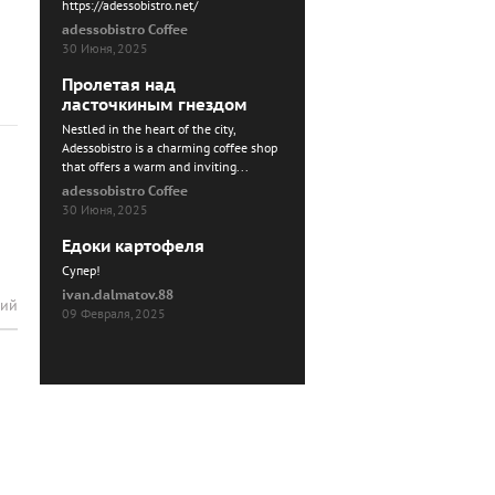
https://adessobistro.net/
adessobistro Coffee
30 Июня, 2025
Пролетая над
ласточкиным гнездом
Nestled in the heart of the city,
Adessobistro is a charming coffee shop
that offers a warm and inviting...
adessobistro Coffee
30 Июня, 2025
Едоки картофеля
Cупер!
ivan.dalmatov.88
рий
09 Февраля, 2025