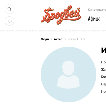
Киноиндуст
Афиша
ҚЗ
Люди
Актер
Иссей Огата
И
Пр
Жа
Ко
Пе
По