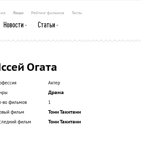
рия
Люди
Рейтинг фильмов
Тесты
Новости
Статьи
ссей Огата
офессия
Актер
нры
Драма
л-во фильмов
1
рвый фильм
Тони Такитани
следний фильм
Тони Такитани