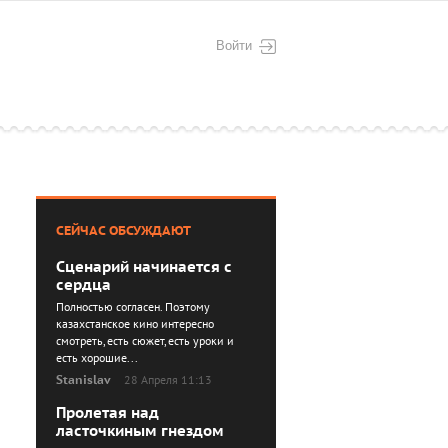
Войти
СЕЙЧАС ОБСУЖДАЮТ
Сценарий начинается с
сердца
Полностью согласен. Поэтому
казахстанское кино интересно
смотреть, есть сюжет, есть уроки и
есть хорошие...
Stanislav
28 Апреля 11:13
Пролетая над
ласточкиным гнездом