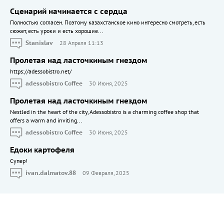
Сценарий начинается с сердца
Полностью согласен. Поэтому казахстанское кино интересно смотреть, есть
сюжет, есть уроки и есть хорошие...
Stanislav
28 Апреля 11:13
Пролетая над ласточкиным гнездом
https://adessobistro.net/
adessobistro Coffee
30 Июня, 2025
Пролетая над ласточкиным гнездом
Nestled in the heart of the city, Adessobistro is a charming coffee shop that
offers a warm and inviting...
adessobistro Coffee
30 Июня, 2025
Едоки картофеля
Cупер!
ivan.dalmatov.88
09 Февраля, 2025