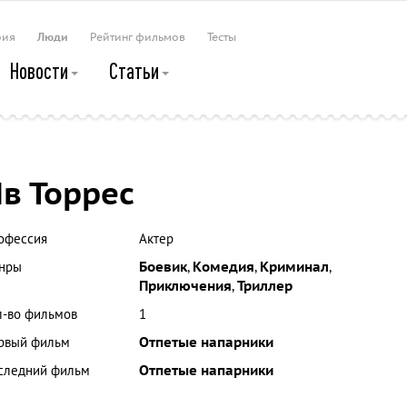
рия
Люди
Рейтинг фильмов
Тесты
Новости
Статьи
в Торрес
офессия
Актер
нры
Боевик
,
Комедия
,
Криминал
,
Приключения
,
Триллер
л-во фильмов
1
рвый фильм
Отпетые напарники
следний фильм
Отпетые напарники