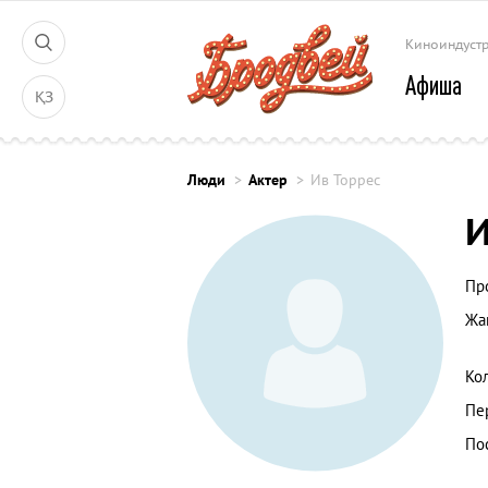
Киноиндуст
Афиша
ҚЗ
Люди
Актер
Ив Торрес
И
Пр
Жа
Ко
Пе
По