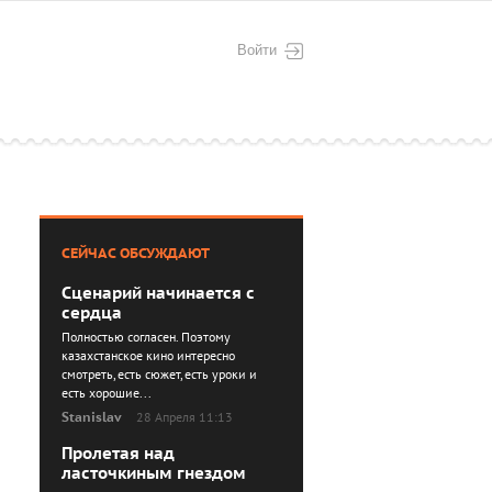
Войти
СЕЙЧАС ОБСУЖДАЮТ
Сценарий начинается с
сердца
Полностью согласен. Поэтому
казахстанское кино интересно
смотреть, есть сюжет, есть уроки и
есть хорошие...
Stanislav
28 Апреля 11:13
Пролетая над
ласточкиным гнездом