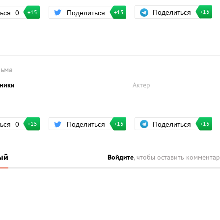
Поделиться
ться
0
Поделиться
+15
+15
+15
льма
рники
Актер
Поделиться
ться
0
Поделиться
+15
+15
+15
ый
Войдите
, чтобы оставить коммента