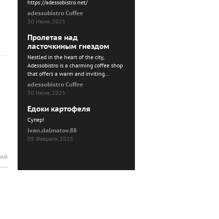
https://adessobistro.net/
adessobistro Coffee
30 Июня, 2025
Пролетая над
ласточкиным гнездом
Nestled in the heart of the city,
Adessobistro is a charming coffee shop
that offers a warm and inviting...
adessobistro Coffee
30 Июня, 2025
Едоки картофеля
Cупер!
ivan.dalmatov.88
09 Февраля, 2025
рий