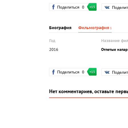
Поделиться
0
Подели
+15
Биография
Фильмография
1
Год
Название фи
2016
Отпетые напа
Поделиться
0
Подели
+15
Нет комментариев, оставьте перв