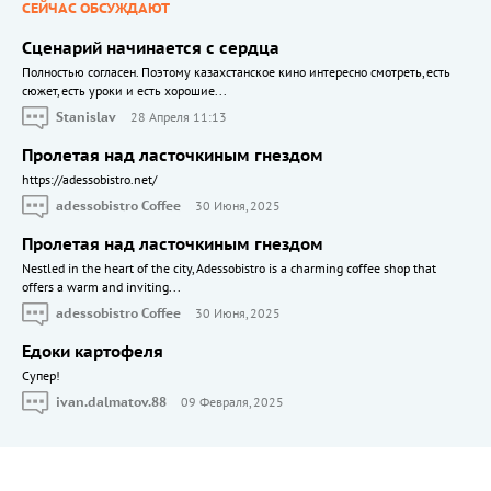
СЕЙЧАС ОБСУЖДАЮТ
Сценарий начинается с сердца
Полностью согласен. Поэтому казахстанское кино интересно смотреть, есть
сюжет, есть уроки и есть хорошие...
Stanislav
28 Апреля 11:13
Пролетая над ласточкиным гнездом
https://adessobistro.net/
adessobistro Coffee
30 Июня, 2025
Пролетая над ласточкиным гнездом
Nestled in the heart of the city, Adessobistro is a charming coffee shop that
offers a warm and inviting...
adessobistro Coffee
30 Июня, 2025
Едоки картофеля
Cупер!
ivan.dalmatov.88
09 Февраля, 2025