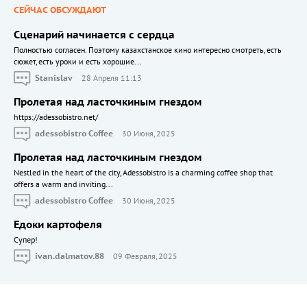
СЕЙЧАС ОБСУЖДАЮТ
Сценарий начинается с сердца
Полностью согласен. Поэтому казахстанское кино интересно смотреть, есть
сюжет, есть уроки и есть хорошие...
Stanislav
28 Апреля 11:13
Пролетая над ласточкиным гнездом
https://adessobistro.net/
adessobistro Coffee
30 Июня, 2025
Пролетая над ласточкиным гнездом
Nestled in the heart of the city, Adessobistro is a charming coffee shop that
offers a warm and inviting...
adessobistro Coffee
30 Июня, 2025
Едоки картофеля
Cупер!
ivan.dalmatov.88
09 Февраля, 2025