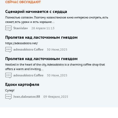
СЕЙЧАС ОБСУЖДАЮТ
Сценарий начинается с сердца
Полностью согласен. Поэтому казахстанское кино интересно смотреть, есть
сюжет, есть уроки и есть хорошие...
Stanislav
28 Апреля 11:13
Пролетая над ласточкиным гнездом
https://adessobistro.net/
adessobistro Coffee
30 Июня, 2025
Пролетая над ласточкиным гнездом
Nestled in the heart of the city, Adessobistro is a charming coffee shop that
offers a warm and inviting...
adessobistro Coffee
30 Июня, 2025
Едоки картофеля
Cупер!
ivan.dalmatov.88
09 Февраля, 2025