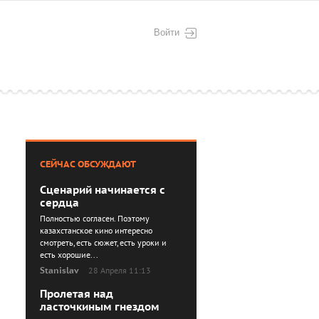
Войти
СЕЙЧАС ОБСУЖДАЮТ
Сценарий начинается с
сердца
Полностью согласен. Поэтому
казахстанское кино интересно
смотреть, есть сюжет, есть уроки и
есть хорошие...
Stanislav
28 Апреля 11:13
Пролетая над
ласточкиным гнездом