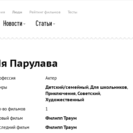
рия
Люди
Рейтинг фильмов
Тесты
Новости
Статьи
я Парулава
офессия
Актер
нры
Детский/семейный
,
Для школьников
,
Приключения
,
Советский
,
Художественный
л-во фильмов
1
рвый фильм
Филипп Траум
следний фильм
Филипп Траум