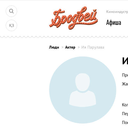
Киноиндуст
Афиша
ҚЗ
Люди
Актер
Ия Парулава
И
Пр
Жа
Ко
Пе
По