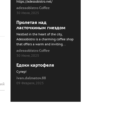
https://adessobistro.net/
adessobistro Coffee
30 Июня, 2025
Пролетая над
ласточкиным гнездом
Nestled in the heart of the city,
Adessobistro is a charming coffee shop
that offers a warm and inviting...
adessobistro Coffee
30 Июня, 2025
Едоки картофеля
Cупер!
ivan.dalmatov.88
09 Февраля, 2025
рий