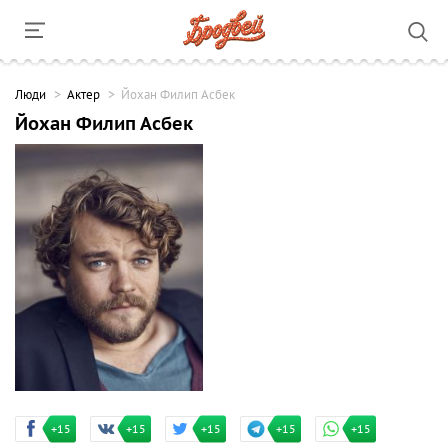
Люди
Актер
Йохан Филип Асбек
Йохан Филип Асбек
+15
+15
+15
+15
+15