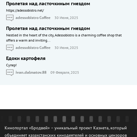
Пролетая над ласточкиным гнездом
https://adessobistro.net/
adessobistro Coffee
30 Июня, 2025
Пролетая над ласточкиным гнездом
Nestled in the heart of the city, Adessobistro is a charming coffee shop that
offers a warm and inviting...
adessobistro Coffee
30 Июня, 2025
Едоки картофеля
Cупер!
ivan.dalmatov.88
09 Февраля, 2025
Кинопортал «Бродвей» – уникальный проект Казнета, который
объединяет казахстанских кинодеятелей и основных цензоров