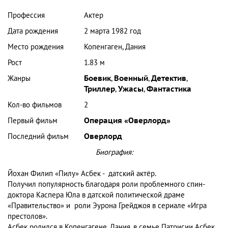
Профессия
Актер
Дата рождения
2 марта 1982 год
Место рождения
Копенгаген, Дания
Рост
1.83 м
Жанры
Боевик
,
Военный
,
Детектив
,
Триллер
,
Ужасы
,
Фантастика
Кол-во фильмов
2
Первый фильм
Операция «Оверлорд»
Последний фильм
Оверлорд
Биография:
Йохан Филип «Пилу» Асбек - датский актёр.
Получил популярность благодаря роли проблемного спин-
доктора Каспера Юла в датской политической драме
«Правительство» и роли Эурона Грейджоя в сериале «Игра
престолов».
Асбек родился в Копенгагене, Дания, в семье Патрисии Асбек