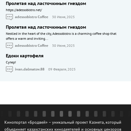
Пролетая над ласточкиным гнездом
https://adessobistro.net/
adessobistro Coffee
30 Июня, 2025
Пролетая над ласточкиным гнездом
Nestled in the heart of the city, Adessobistro is a charming coffee shop that
offers a warm and inviting...
adessobistro Coffee
30 Июня, 2025
Едоки картофеля
Cупер!
ivan.dalmatov.88
09 Февраля, 2025
Кинопортал «Бродвей» – уникальный проект Казнета, который
объединяет казахстанских кинодеятелей и основных цензоров