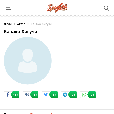
Люди
Актер
Канако Хигучи
Канако Хигучи
+15
+15
+15
+15
+15