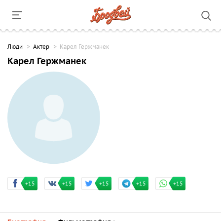
Люди
Актер
Карел Гержманек
Карел Гержманек
+15
+15
+15
+15
+15