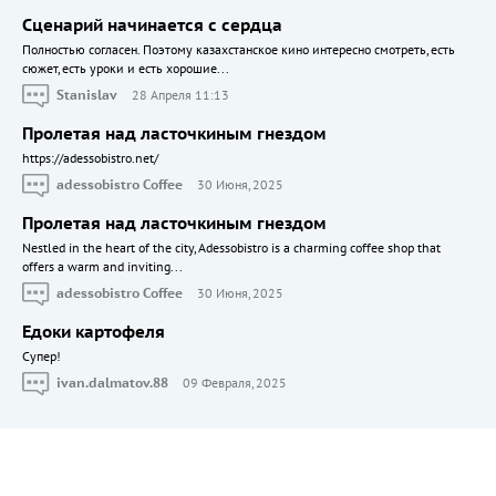
Сценарий начинается с сердца
Полностью согласен. Поэтому казахстанское кино интересно смотреть, есть
сюжет, есть уроки и есть хорошие...
Stanislav
28 Апреля 11:13
Пролетая над ласточкиным гнездом
https://adessobistro.net/
adessobistro Coffee
30 Июня, 2025
Пролетая над ласточкиным гнездом
Nestled in the heart of the city, Adessobistro is a charming coffee shop that
offers a warm and inviting...
adessobistro Coffee
30 Июня, 2025
Едоки картофеля
Cупер!
ivan.dalmatov.88
09 Февраля, 2025