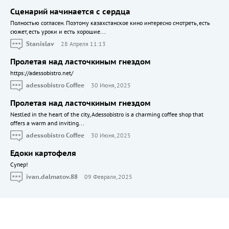
Сценарий начинается с сердца
Полностью согласен. Поэтому казахстанское кино интересно смотреть, есть
сюжет, есть уроки и есть хорошие...
Stanislav
28 Апреля 11:13
Пролетая над ласточкиным гнездом
https://adessobistro.net/
adessobistro Coffee
30 Июня, 2025
Пролетая над ласточкиным гнездом
Nestled in the heart of the city, Adessobistro is a charming coffee shop that
offers a warm and inviting...
adessobistro Coffee
30 Июня, 2025
Едоки картофеля
Cупер!
ivan.dalmatov.88
09 Февраля, 2025