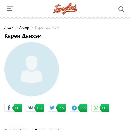
Люди
Актер
Карен Данхэм
Карен Данхэм
+15
+15
+15
+15
+15