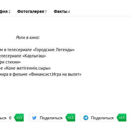
фия
Фотогалерея
Факты
2
7
4
Роли в кино:
рим в телесериале «Городские Легенды»
 телесериале «Карлыгаш»
Три стихии»
але «Коне жетігеннің сыры»
льмира в фильме «Финансист.Игра на вылет»
Поделиться
ться
0
Поделиться
+15
+15
+15