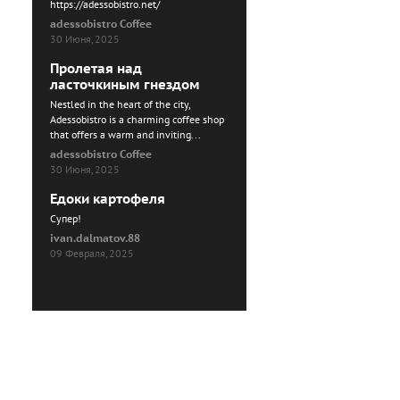
https://adessobistro.net/
adessobistro Coffee
30 Июня, 2025
Пролетая над
ласточкиным гнездом
Nestled in the heart of the city,
Adessobistro is a charming coffee shop
that offers a warm and inviting...
adessobistro Coffee
30 Июня, 2025
Едоки картофеля
Cупер!
ivan.dalmatov.88
09 Февраля, 2025