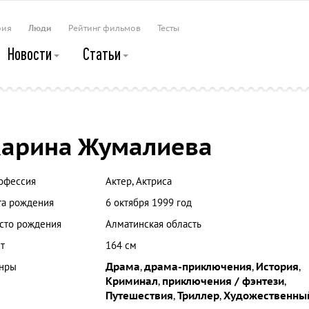
рия
Люди
Рейтинг фильмов
Тесты
Новости
Статьи
арина Жумалиева
офессия
Актер, Актриса
та рождения
6 октября 1999 год
сто рождения
Алматинская область
т
164 см
нры
Драма
,
драма-приключения
,
История
,
Криминал
,
приключения / фэнтези
,
Путешествия
,
Триллер
,
Художественны