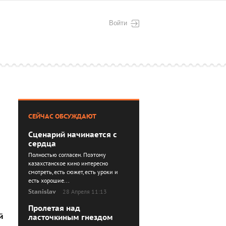
Войти
СЕЙЧАС ОБСУЖДАЮТ
Сценарий начинается с
сердца
Полностью согласен. Поэтому
казахстанское кино интересно
смотреть, есть сюжет, есть уроки и
есть хорошие...
Stanislav
28 Апреля 11:13
Пролетая над
й
ласточкиным гнездом