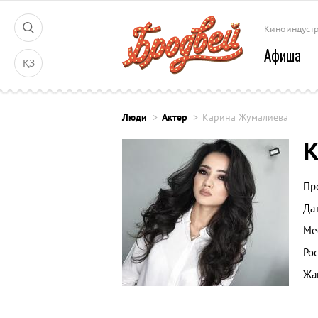
Киноиндуст
Афиша
ҚЗ
Люди
Актер
Карина Жумалиева
К
Пр
Да
Ме
Рос
Жа