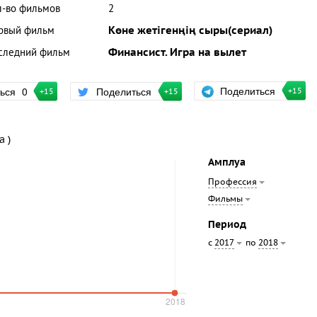
л-во фильмов
2
рвый фильм
Көне жетігенңің сыры(сериал)
следний фильм
Финансист. Игра на вылет
Поделиться
ться
0
Поделиться
+15
+15
+15
а )
Амплуа
Профессия
Фильмы
Период
с
по
2017
2018