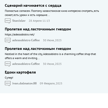
Сценарий начинается с сердца
Полностью согласен. Поэтому казахстанское кино интересно смотреть, есть
сюжет, есть уроки и есть хорошие...
Stanislav
28 Апреля 11:13
Пролетая над ласточкиным гнездом
https://adessobistro.net/
adessobistro Coffee
30 Июня, 2025
Пролетая над ласточкиным гнездом
Nestled in the heart of the city, Adessobistro is a charming coffee shop that
offers a warm and inviting...
adessobistro Coffee
30 Июня, 2025
Едоки картофеля
Cупер!
ivan.dalmatov.88
09 Февраля, 2025