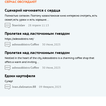
СЕЙЧАС ОБСУЖДАЮТ
Сценарий начинается с сердца
Полностью согласен. Поэтому казахстанское кино интересно смотреть, есть
сюжет, есть уроки и есть хорошие...
Stanislav
28 Апреля 11:13
Пролетая над ласточкиным гнездом
https://adessobistro.net/
adessobistro Coffee
30 Июня, 2025
Пролетая над ласточкиным гнездом
Nestled in the heart of the city, Adessobistro is a charming coffee shop that
offers a warm and inviting...
adessobistro Coffee
30 Июня, 2025
Едоки картофеля
Cупер!
ivan.dalmatov.88
09 Февраля, 2025