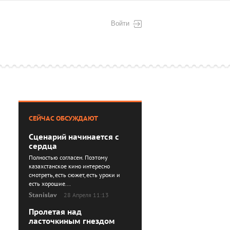
Войти
СЕЙЧАС ОБСУЖДАЮТ
Сценарий начинается с
сердца
Полностью согласен. Поэтому
казахстанское кино интересно
смотреть, есть сюжет, есть уроки и
есть хорошие...
Stanislav
28 Апреля 11:13
Пролетая над
ласточкиным гнездом