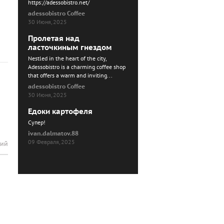
https://adessobistro.net/
adessobistro Coffee
30 Июня, 2025
Пролетая над
ласточкиным гнездом
Nestled in the heart of the city,
Adessobistro is a charming coffee shop
that offers a warm and inviting...
adessobistro Coffee
30 Июня, 2025
Едоки картофеля
Cупер!
ivan.dalmatov.88
09 Февраля, 2025
рий