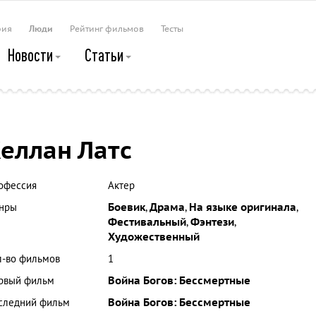
рия
Люди
Рейтинг фильмов
Тесты
Новости
Статьи
еллан Латс
офессия
Актер
нры
Боевик
,
Драма
,
На языке оригинала
,
Фестивальный
,
Фэнтези
,
Художественный
л-во фильмов
1
рвый фильм
Война Богов: Бессмертные
следний фильм
Война Богов: Бессмертные