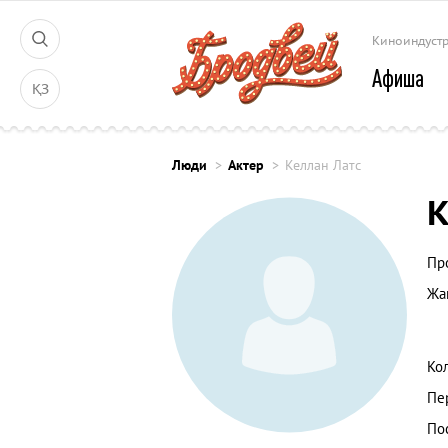
Киноиндуст
Афиша
ҚЗ
Люди
Актер
Келлан Латс
К
Пр
Жа
Ко
Пе
По