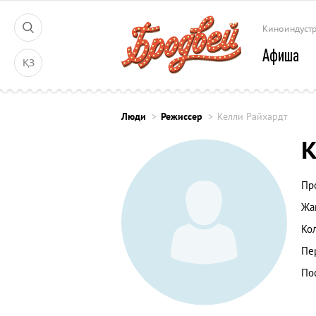
Киноиндуст
Афиша
ҚЗ
Люди
Режиссер
Келли Райхардт
К
Пр
Жа
Ко
Пе
По