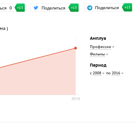
Поделиться
ться
0
Поделиться
+15
+15
+15
ма )
Амплуа
Профессия
Фильмы
Период
с
по
2008
2016