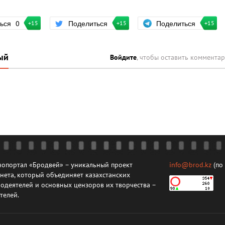
Поделиться
ться
0
Поделиться
+15
+15
+15
ый
Войдите
, чтобы оставить коммента
опортал «Бродвей» – уникальный проект
info@brod.kz
(по
нета, который объединяет казахстанских
одеятелей и основных цензоров их творчества –
телей.