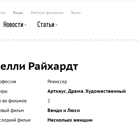
рия
Люди
Рейтинг фильмов
Тесты
Новости
Статьи
елли Райхардт
офессия
Режиссер
нры
Артхаус
,
Драма
,
Художественный
л-во фильмов
2
рвый фильм
Венди и Люси
следний фильм
Несколько женщин