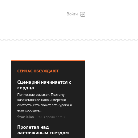
Войти
СЕЙЧАС ОБСУЖДАЮТ
Сценарий начинается с
сердца
Полностью согласен. Поэтому
казахстанское кино интересно
смотреть, есть сюжет, есть уроки и
есть хорошие...
Stanislav
28 Апреля 11:13
Пролетая над
ласточкиным гнездом