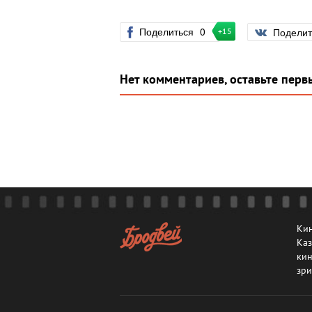
Поделиться
0
Подели
+15
Нет комментариев, оставьте перв
Кин
Каз
кин
зри