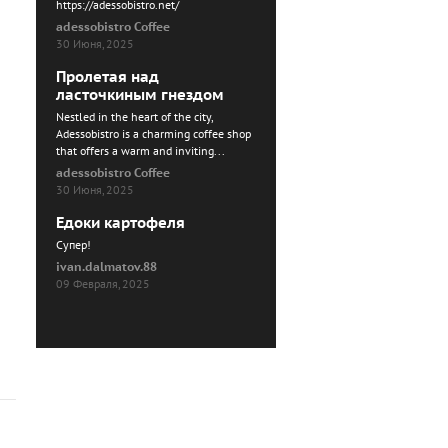
https://adessobistro.net/
adessobistro Coffee
30 Июня, 2025
Пролетая над
ласточкиным гнездом
Nestled in the heart of the city,
Adessobistro is a charming coffee shop
that offers a warm and inviting...
adessobistro Coffee
30 Июня, 2025
Едоки картофеля
Cупер!
ivan.dalmatov.88
09 Февраля, 2025