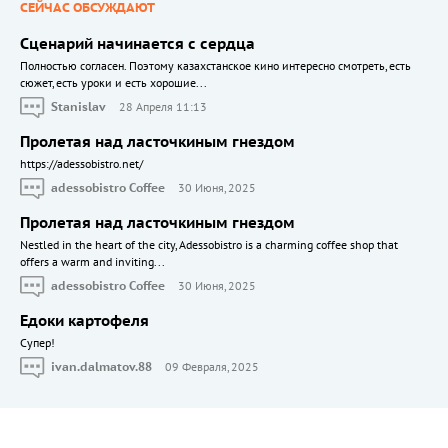
СЕЙЧАС ОБСУЖДАЮТ
Сценарий начинается с сердца
Полностью согласен. Поэтому казахстанское кино интересно смотреть, есть
сюжет, есть уроки и есть хорошие...
Stanislav
28 Апреля 11:13
Пролетая над ласточкиным гнездом
https://adessobistro.net/
adessobistro Coffee
30 Июня, 2025
Пролетая над ласточкиным гнездом
Nestled in the heart of the city, Adessobistro is a charming coffee shop that
offers a warm and inviting...
adessobistro Coffee
30 Июня, 2025
Едоки картофеля
Cупер!
ivan.dalmatov.88
09 Февраля, 2025