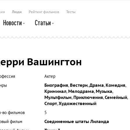
рия
Люди
Рейтинг фильмов
Тесты
Новости
Статьи
ерри Вашингтон
офессия
Актер
нры
Биография
,
Вестерн
,
Драма
,
Комедия
,
Криминал
,
Мелодрама
,
Музыка
,
Мультфильм
,
Приключения
,
Семейный
,
Спорт
,
Художественный
л-во фильмов
5
рвый фильм
Соединенные штаты Лиланда