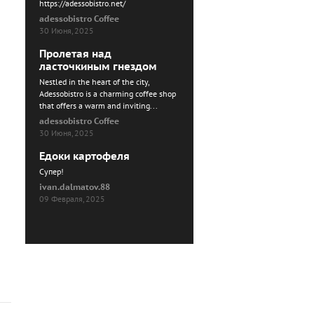
https://adessobistro.net/
adessobistro Coffee
30 Июня, 2025
Пролетая над
ласточкиным гнездом
Nestled in the heart of the city,
Adessobistro is a charming coffee shop
that offers a warm and inviting...
adessobistro Coffee
30 Июня, 2025
Едоки картофеля
Cупер!
ivan.dalmatov.88
09 Февраля, 2025