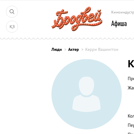
Киноиндуст
Афиша
ҚЗ
Люди
Актер
Керри Вашингтон
К
Пр
Жа
Ко
Пе