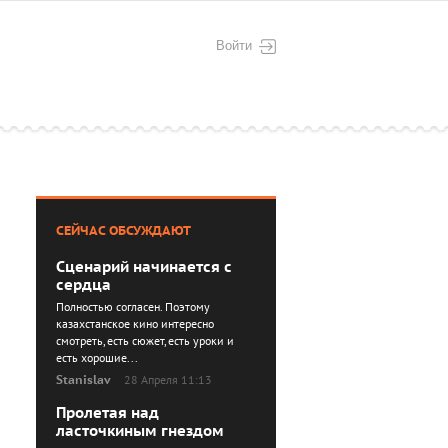
Войти
СЕЙЧАС ОБСУЖДАЮТ
Сценарий начинается с
сердца
Полностью согласен. Поэтому
казахстанское кино интересно
смотреть, есть сюжет, есть уроки и
есть хорошие...
Stanislav
28 Апреля 11:13
Пролетая над
ласточкиным гнездом