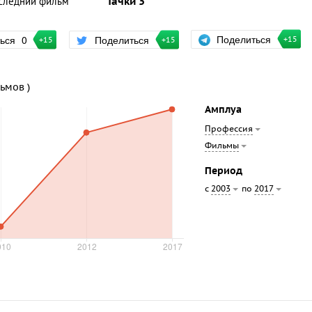
следний фильм
Тачки 3
Поделиться
ться
0
Поделиться
+15
+15
+15
льмов )
Амплуа
Профессия
Фильмы
Период
с
по
2003
2017