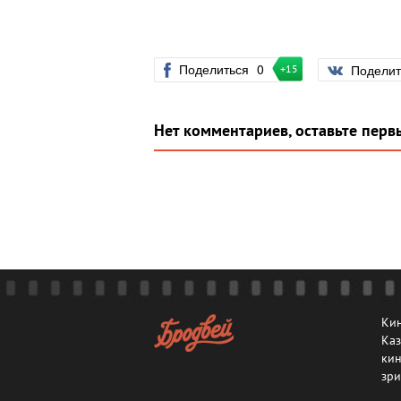
Поделиться
0
Подели
+15
Нет комментариев, оставьте перв
Кин
Каз
кин
зри