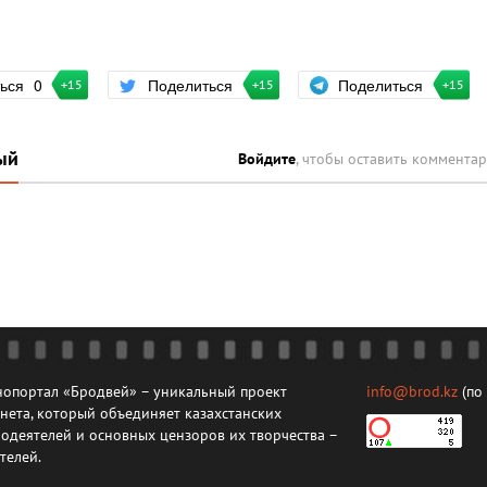
Поделиться
ться
0
Поделиться
+15
+15
+15
ый
Войдите
, чтобы оставить коммента
опортал «Бродвей» – уникальный проект
info@brod.kz
(по
нета, который объединяет казахстанских
одеятелей и основных цензоров их творчества –
телей.