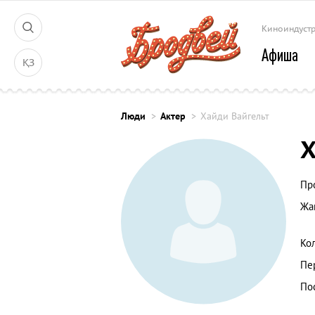
Киноиндуст
Афиша
ҚЗ
Люди
Актер
Хайди Вайгельт
Х
Пр
Жа
Ко
Пе
По