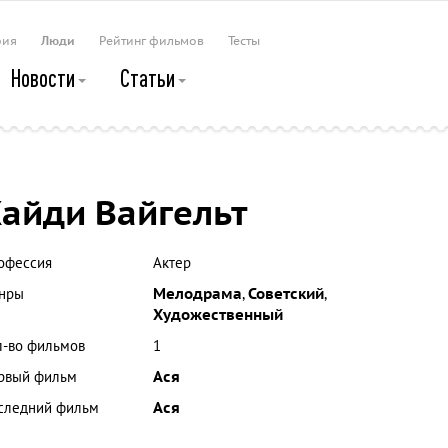
рия
Люди
Рейтинг фильмов
Тесты
Новости
Статьи
айди Вайгельт
офессия
Актер
нры
Мелодрама
,
Советский
,
Художественный
л-во фильмов
1
рвый фильм
Ася
следний фильм
Ася