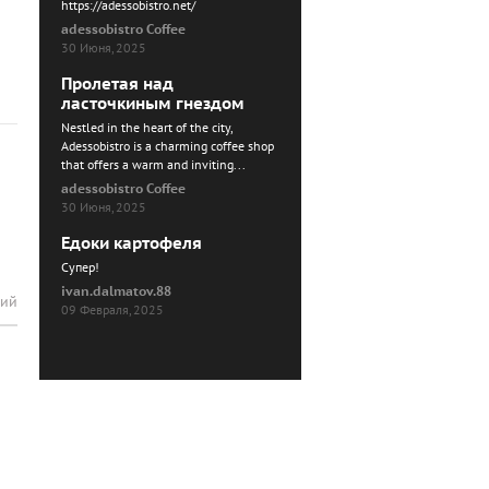
https://adessobistro.net/
adessobistro Coffee
30 Июня, 2025
Пролетая над
ласточкиным гнездом
Nestled in the heart of the city,
Adessobistro is a charming coffee shop
that offers a warm and inviting...
adessobistro Coffee
30 Июня, 2025
Едоки картофеля
Cупер!
ivan.dalmatov.88
рий
09 Февраля, 2025