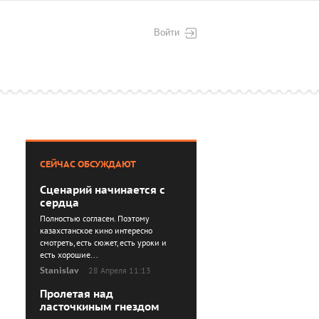
Войти
СЕЙЧАС ОБСУЖДАЮТ
Сценарий начинается с
сердца
Полностью согласен. Поэтому
казахстанское кино интересно
смотреть, есть сюжет, есть уроки и
есть хорошие...
Stanislav
28 Апреля 11:13
Пролетая над
ласточкиным гнездом