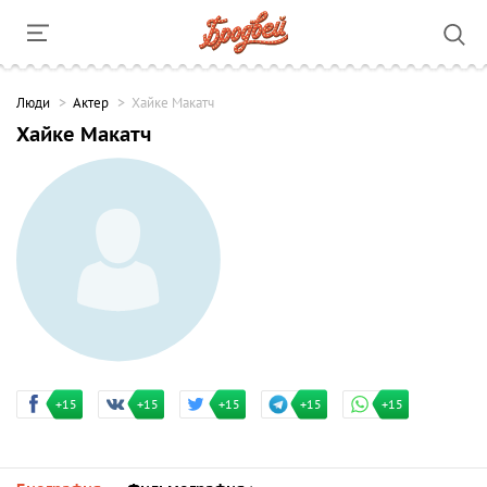
Люди
Актер
Хайке Макатч
Хайке Макатч
+15
+15
+15
+15
+15