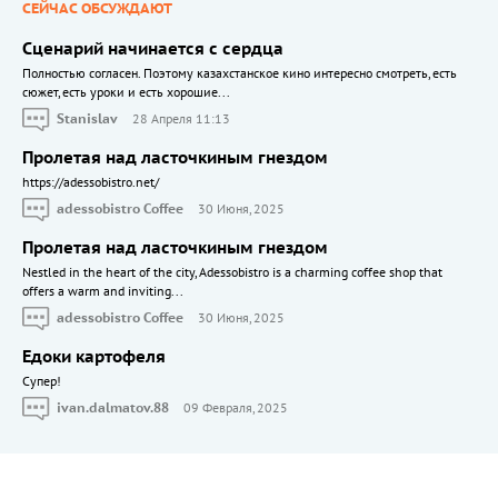
СЕЙЧАС ОБСУЖДАЮТ
Сценарий начинается с сердца
Полностью согласен. Поэтому казахстанское кино интересно смотреть, есть
сюжет, есть уроки и есть хорошие...
Stanislav
28 Апреля 11:13
Пролетая над ласточкиным гнездом
https://adessobistro.net/
adessobistro Coffee
30 Июня, 2025
Пролетая над ласточкиным гнездом
Nestled in the heart of the city, Adessobistro is a charming coffee shop that
offers a warm and inviting...
adessobistro Coffee
30 Июня, 2025
Едоки картофеля
Cупер!
ivan.dalmatov.88
09 Февраля, 2025