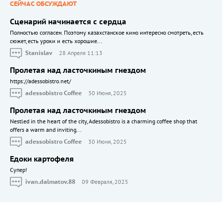
СЕЙЧАС ОБСУЖДАЮТ
Сценарий начинается с сердца
Полностью согласен. Поэтому казахстанское кино интересно смотреть, есть
сюжет, есть уроки и есть хорошие...
Stanislav
28 Апреля 11:13
Пролетая над ласточкиным гнездом
https://adessobistro.net/
adessobistro Coffee
30 Июня, 2025
Пролетая над ласточкиным гнездом
Nestled in the heart of the city, Adessobistro is a charming coffee shop that
offers a warm and inviting...
adessobistro Coffee
30 Июня, 2025
Едоки картофеля
Cупер!
ivan.dalmatov.88
09 Февраля, 2025