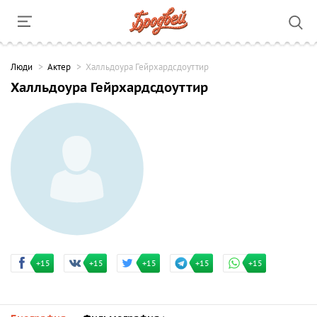
Люди
Актер
Халльдоура Гейрхардсдоуттир
Халльдоура Гейрхардсдоуттир
+15
+15
+15
+15
+15