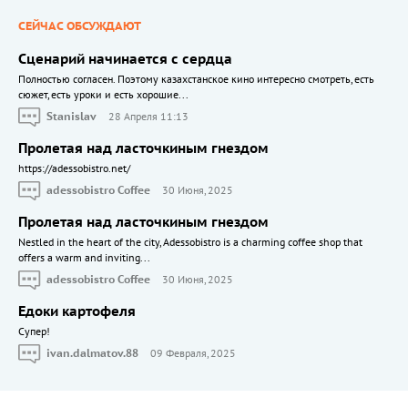
СЕЙЧАС ОБСУЖДАЮТ
Сценарий начинается с сердца
Полностью согласен. Поэтому казахстанское кино интересно смотреть, есть
сюжет, есть уроки и есть хорошие...
Stanislav
28 Апреля 11:13
Пролетая над ласточкиным гнездом
https://adessobistro.net/
adessobistro Coffee
30 Июня, 2025
Пролетая над ласточкиным гнездом
Nestled in the heart of the city, Adessobistro is a charming coffee shop that
offers a warm and inviting...
adessobistro Coffee
30 Июня, 2025
Едоки картофеля
Cупер!
ivan.dalmatov.88
09 Февраля, 2025