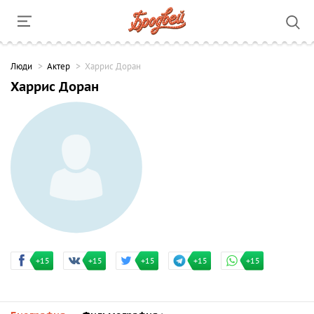
Люди
Актер
Харрис Доран
Харрис Доран
+15
+15
+15
+15
+15