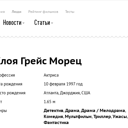
рия
Люди
Рейтинг фильмов
Тесты
Новости
Статьи
лоя Грейс Морец
офессия
Актриса
та рождения
10 февраля 1997 год
сто рождения
Атланта, Джорджия, США
т
1.65 м
нры
Детектив
,
Драма
,
Драма / Мелодрама
,
Комедия
,
Мультфильм
,
Триллер
,
Ужасы
,
Фантастика