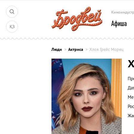
Киноиндуст
Афиша
ҚЗ
Люди
Актриса
Хлоя Грейс Морец
Х
Пр
Да
Ме
Рос
Жа