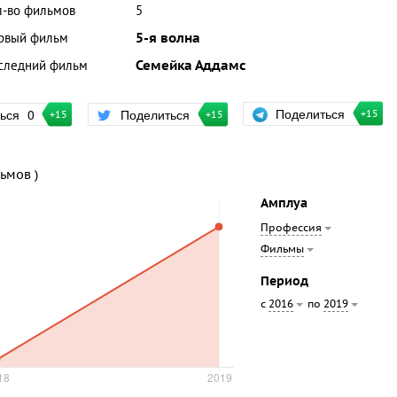
л-во фильмов
5
рвый фильм
5-я волна
следний фильм
Семейка Аддамс
Поделиться
ться
0
Поделиться
+15
+15
+15
льмов )
Амплуа
Профессия
Фильмы
Период
с
по
2016
2019