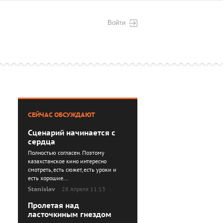
Войти
СЕЙЧАС ОБСУЖДАЮТ
Сценарий начинается с
сердца
Полностью согласен. Поэтому
казахстанское кино интересно
смотреть, есть сюжет, есть уроки и
есть хорошие...
Stanislav
28 Апреля 11:13
Пролетая над
ласточкиным гнездом