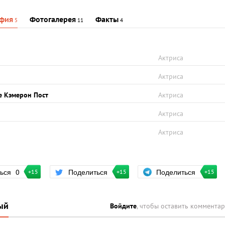
фия
Фотогалерея
Факты
5
11
4
Актриса
2
Актриса
е Кэмерон Пост
Актриса
Актриса
Актриса
Поделиться
ться
0
Поделиться
+15
+15
+15
ый
Войдите
, чтобы оставить коммента