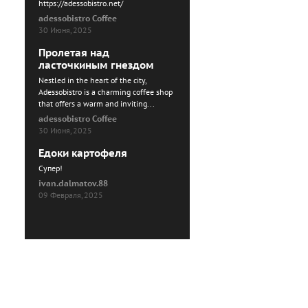
https://adessobistro.net/
adessobistro Coffee
30 Июня, 2025
Пролетая над
ласточкиным гнездом
Nestled in the heart of the city,
Adessobistro is a charming coffee shop
that offers a warm and inviting...
adessobistro Coffee
30 Июня, 2025
Едоки картофеля
Cупер!
ivan.dalmatov.88
09 Февраля, 2025